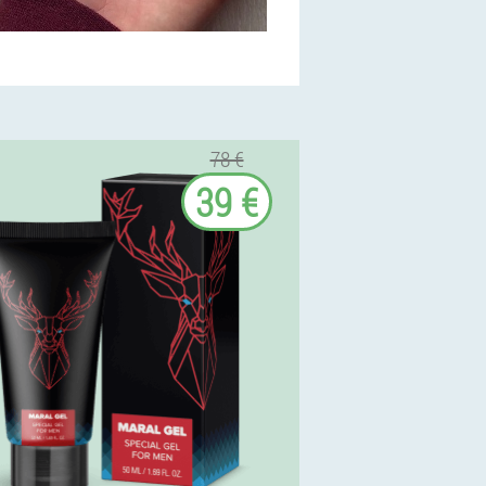
78 €
39 €