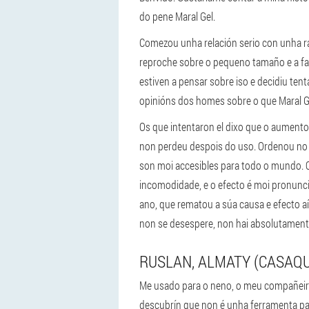
do pene Maral Gel.
Comezou unha relación serio con unha ra
reproche sobre o pequeno tamaño e a fa
estiven a pensar sobre iso e decidiu tent
opinións dos homes sobre o que Maral G
Os que intentaron el dixo que o aument
non perdeu despois do uso. Ordenou no s
son moi accesibles para todo o mundo. 
incomodidade, e o efecto é moi pronunc
ano, que rematou a súa causa e efecto aí
non se desespere, non hai absolutamente
RUSLAN, ALMATY (CASAQU
Me usado para o neno, o meu compañeiro 
descubrín que non é unha ferramenta p