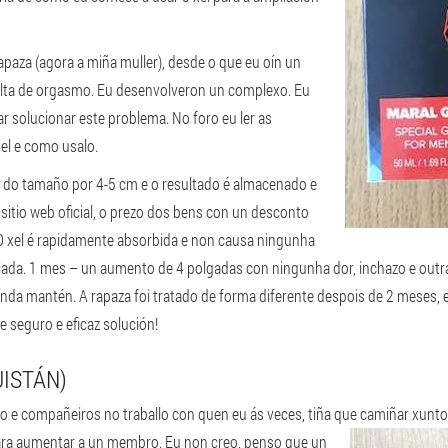
paza (agora a miña muller), desde o que eu oín un
lta de orgasmo. Eu desenvolveron un complexo. Eu
ar solucionar este problema. No foro eu ler as
el e como usalo.
o do tamaño por 4-5 cm e o resultado é almacenado e
itio web oficial, o prezo dos bens con un desconto
O xel é rapidamente absorbida e non causa ningunha
iada. 1 mes – un aumento de 4 polgadas con ningunha dor, inchazo e out
nda mantén. A rapaza foi tratado de forma diferente despois de 2 meses, e
 seguro e eficaz solución!
ISTÁN)
e compañeiros no traballo con quen eu ás veces, tiña que camiñar xuntos
ara aumentar a un membro.
Eu non creo, penso que un